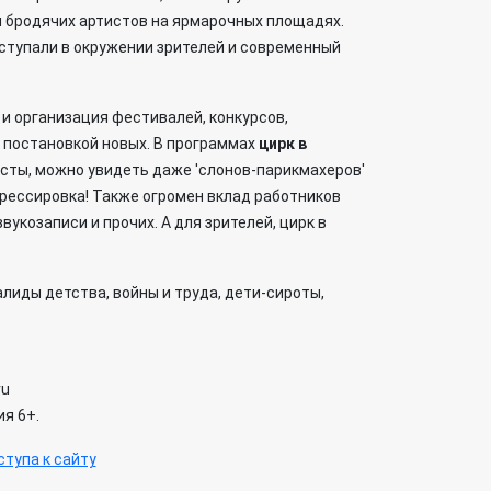
 бродячих артистов на ярмарочных площадях.
 выступали в окружении зрителей и современный
 и организация фестивалей, конкурсов,
 постановкой новых. В программах
цирк в
сты, можно увидеть даже 'слонов-парикмахеров'
дрессировка! Также огромен вклад работников
укозаписи и прочих. А для зрителей, цирк в
лиды детства, войны и труда, дети-сироты,
ru
я 6+.
тупа к сайту