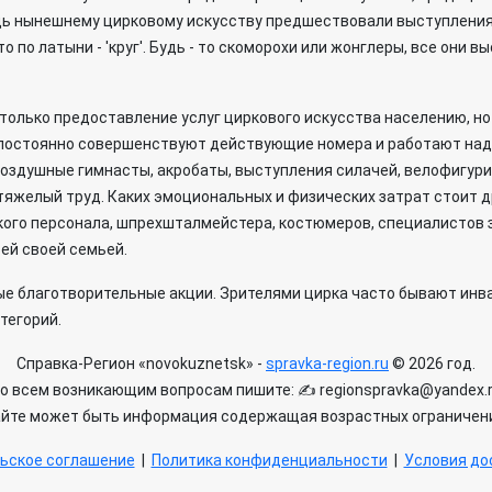
едь нынешнему цирковому искусству предшествовали выступления
то по латыни - 'круг'. Будь - то скоморохи или жонглеры, все они
е только предоставление услуг циркового искусства населению, но
 постоянно совершенствуют действующие номера и работают над
оздушные гимнасты, акробаты, выступления силачей, велофигури
 тяжелый труд. Каких эмоциональных и физических затрат стоит 
ого персонала, шпрехшталмейстера, костюмеров, специалистов зв
ей своей семьей.
е благотворительные акции. Зрителями цирка часто бывают инва
тегорий.
Справка-Регион «novokuznetsk» -
spravka-region.ru
© 2026 год.
о всем возникающим вопросам пишите: ✍ regionspravka@yandex.
айте может быть информация содержащая возрастных ограничени
ьское соглашение
|
Политика конфиденциальности
|
Условия дос