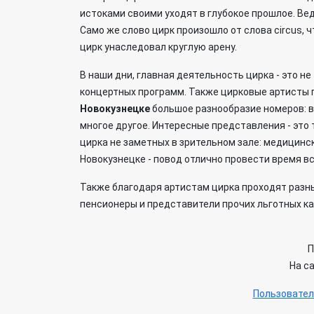
истоками своими уходят в глубокое прошлое. В
Само же слово цирк произошло от слова circus, ч
цирк унаследовал круглую арену.
В наши дни, главная деятельность цирка - это н
концертных программ. Также цирковые артисты
Новокузнецке
большое разнообразие номеров: в
многое другое. Интересные представления - это
цирка не заметных в зрительном зале: медицинск
Новокузнецке - повод отлично провести время вс
Также благодаря артистам цирка проходят разны
пенсионеры и представители прочих льготных ка
П
На с
Пользовател