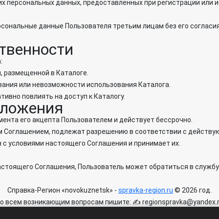
оих персональных данных, предоставленных при регистрации или и
рсональные данные Пользователя третьим лицам без его согласи
ственности
:
, размещенной в Каталоге.
зования или невозможности использования Каталога.
ативно повлиять на доступ к Каталогу.
оложения
омента его акцепта Пользователем и действует бессрочно.
щим Соглашением, подлежат разрешению в соответствии с действ
н с условиями настоящего Соглашения и принимает их.
настоящего Соглашения, Пользователь может обратиться в служб
Справка-Регион «novokuznetsk» -
spravka-region.ru
© 2026 год.
о всем возникающим вопросам пишите: ✍ regionspravka@yandex.
айте может быть информация содержащая возрастных ограничени