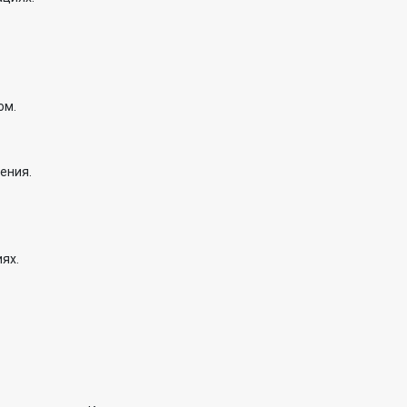
ом.
ения.
ях.