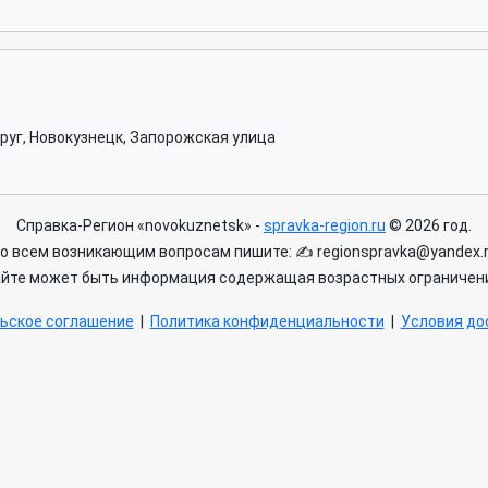
руг, Новокузнецк, Запорожская улица
Справка-Регион «novokuznetsk» -
spravka-region.ru
© 2026 год.
о всем возникающим вопросам пишите: ✍ regionspravka@yandex.
айте может быть информация содержащая возрастных ограничени
ьское соглашение
|
Политика конфиденциальности
|
Условия дос