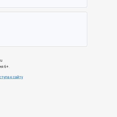
ru
я 6+.
тупа к сайту