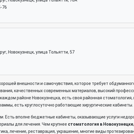
руг, Новокузнецк, улица Тольятти, 70А
5-76
руг, Новокузнецк, улица Тольятти, 57
хорошей внешности и самочувствия, которое требует обдуманног
вания, качественных современных материалов, высокий професси
каждом районе Новокузнецка, есть своя районная стоматология,
раммы, есть круглосуточно работающие хирургические кабинеты.
и. Есть вполне бюджетные кабинеты, оказывающие услуги недоро
риалы для лечения. Чем крупнее
стоматология в Новокузнецке
ика, лечение, реставрация, украшение, многие виды протезирован